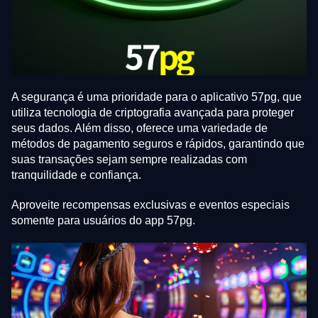
A segurança é uma prioridade para o aplicativo 57pg, que
utiliza tecnologia de criptografia avançada para proteger
seus dados. Além disso, oferece uma variedade de
métodos de pagamento seguros e rápidos, garantindo que
suas transações sejam sempre realizadas com
tranquilidade e confiança.
Aproveite recompensas exclusivas e eventos especiais
somente para usuários do app 57pg.