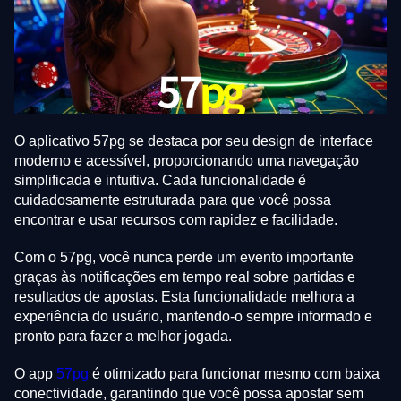
O aplicativo 57pg se destaca por seu design de interface
moderno e acessível, proporcionando uma navegação
simplificada e intuitiva. Cada funcionalidade é
cuidadosamente estruturada para que você possa
encontrar e usar recursos com rapidez e facilidade.
Com o 57pg, você nunca perde um evento importante
graças às notificações em tempo real sobre partidas e
resultados de apostas. Esta funcionalidade melhora a
experiência do usuário, mantendo-o sempre informado e
pronto para fazer a melhor jogada.
O app
57pg
é otimizado para funcionar mesmo com baixa
conectividade, garantindo que você possa apostar sem