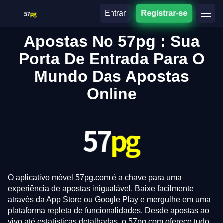
Entrar
Registrar-se
Apostas No 57pg : Sua
Porta De Entrada Para O
Mundo Das Apostas
Online
O aplicativo móvel 57pg.com é a chave para uma
experiência de apostas inigualável. Baixe facilmente
através da App Store ou Google Play e mergulhe em uma
plataforma repleta de funcionalidades. Desde apostas ao
vivo até estatísticas detalhadas, o 57pg.com oferece tudo