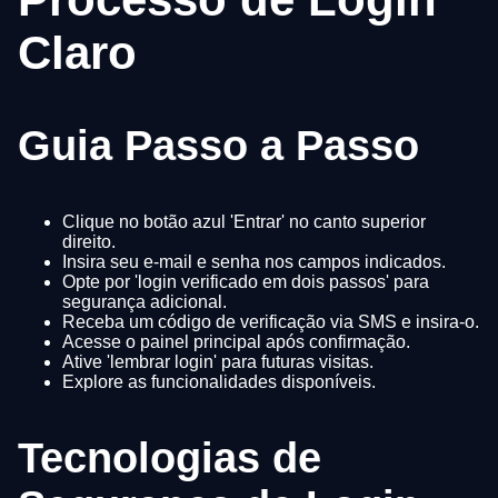
Claro
Guia Passo a Passo
Clique no botão azul 'Entrar' no canto superior
direito.
Insira seu e-mail e senha nos campos indicados.
Opte por 'login verificado em dois passos' para
segurança adicional.
Receba um código de verificação via SMS e insira-o.
Acesse o painel principal após confirmação.
Ative 'lembrar login' para futuras visitas.
Explore as funcionalidades disponíveis.
Tecnologias de