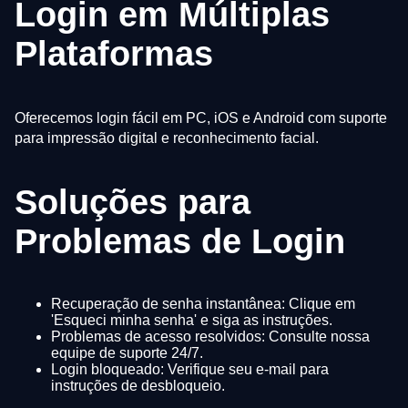
Login em Múltiplas
Plataformas
Oferecemos login fácil em PC, iOS e Android com suporte
para impressão digital e reconhecimento facial.
Soluções para
Problemas de Login
Recuperação de senha instantânea: Clique em
'Esqueci minha senha' e siga as instruções.
Problemas de acesso resolvidos: Consulte nossa
equipe de suporte 24/7.
Login bloqueado: Verifique seu e-mail para
instruções de desbloqueio.