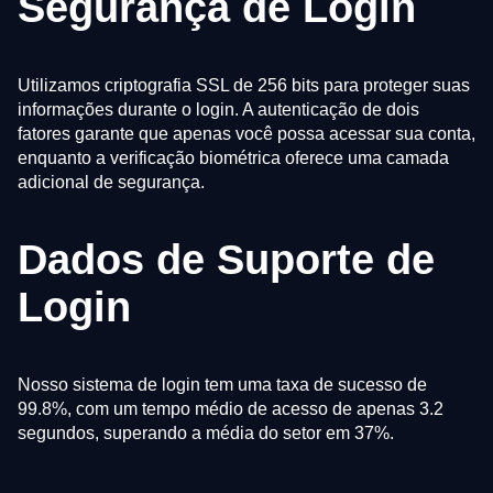
Segurança de Login
Utilizamos criptografia SSL de 256 bits para proteger suas
informações durante o login. A autenticação de dois
fatores garante que apenas você possa acessar sua conta,
enquanto a verificação biométrica oferece uma camada
adicional de segurança.
Dados de Suporte de
Login
Nosso sistema de login tem uma taxa de sucesso de
99.8%, com um tempo médio de acesso de apenas 3.2
segundos, superando a média do setor em 37%.