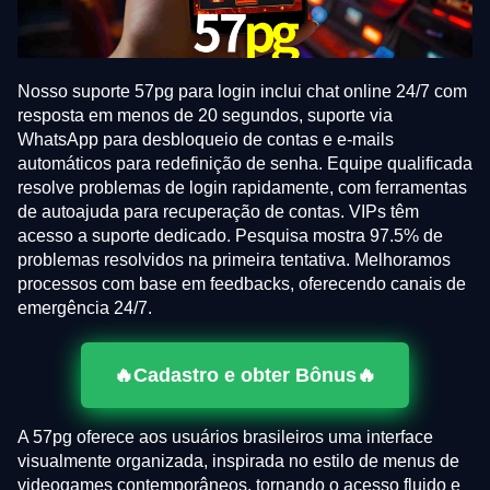
Nosso suporte 57pg para login inclui chat online 24/7 com
resposta em menos de 20 segundos, suporte via
WhatsApp para desbloqueio de contas e e-mails
automáticos para redefinição de senha. Equipe qualificada
resolve problemas de login rapidamente, com ferramentas
de autoajuda para recuperação de contas. VIPs têm
acesso a suporte dedicado. Pesquisa mostra 97.5% de
problemas resolvidos na primeira tentativa. Melhoramos
processos com base em feedbacks, oferecendo canais de
emergência 24/7.
🔥Cadastro e obter Bônus🔥
A 57pg oferece aos usuários brasileiros uma interface
visualmente organizada, inspirada no estilo de menus de
videogames contemporâneos, tornando o acesso fluido e