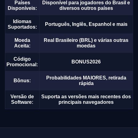
Países
Disponível para jogadores do Brasil e
Disponíveis:
diversos outros países
Idiomas
Português, Inglês, Espanhol e mais
Suportados:
Moeda
Real Brasileiro (BRL) e várias outras
Aceita:
moedas
Código
BONUS2026
Promocional:
Probabilidades MAIORES, retirada
Bônus:
rápida
Versão de
Suporta as versões mais recentes dos
Software:
principais navegadores