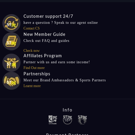
Customer support 24/7
have a question ? Speak to our agent online
Contact CS
New Member Guide
Check out FAQ and guides
Check now
Affiliates Program
Partner with us and earn some income!
Find Out more
Partnerships
Meet our Brand Ambassadors & Sports Partners
Learnt more
Info