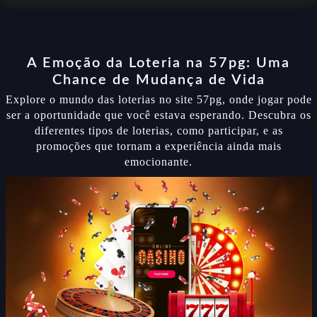
A Emoção da Loteria na 57pg: Uma
Chance de Mudança de Vida
Explore o mundo das loterias no site 57pg, onde jogar pode
ser a oportunidade que você estava esperando. Descubra os
diferentes tipos de loterias, como participar, e as
promoções que tornam a experiência ainda mais
emocionante.