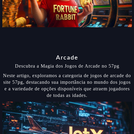
Arcade
Descubra a Magia dos Jogos de Arcade no 57pg
Neste artigo, exploramos a categoria de jogos de arcade do
site 57pg, destacando sua importância no mundo dos jogos
e a variedade de opções disponíveis que atraem jogadores
de todas as idades.