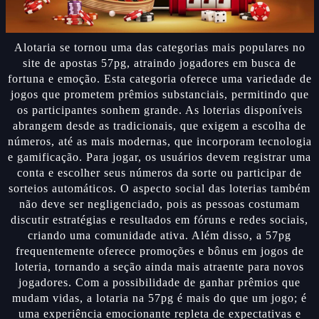
Alotaria se tornou uma das categorias mais populares no
site de apostas 57pg, atraindo jogadores em busca de
fortuna e emoção. Esta categoria oferece uma variedade de
jogos que prometem prêmios substanciais, permitindo que
os participantes sonhem grande. As loterias disponíveis
abrangem desde as tradicionais, que exigem a escolha de
números, até as mais modernas, que incorporam tecnologia
e gamificação. Para jogar, os usuários devem registrar uma
conta e escolher seus números da sorte ou participar de
sorteios automáticos. O aspecto social das loterias também
não deve ser negligenciado, pois as pessoas costumam
discutir estratégias e resultados em fóruns e redes sociais,
criando uma comunidade ativa. Além disso, a 57pg
frequentemente oferece promoções e bônus em jogos de
loteria, tornando a seção ainda mais atraente para novos
jogadores. Com a possibilidade de ganhar prêmios que
mudam vidas, a lotaria na 57pg é mais do que um jogo; é
uma experiência emocionante repleta de expectativas e