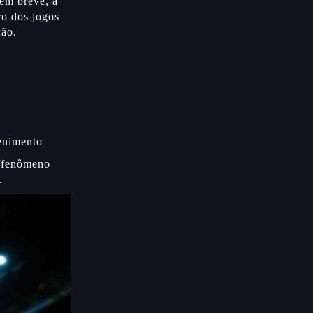
em breve, à
ro dos jogos
ção.
enimento
m fenômeno
.