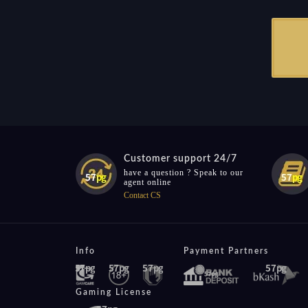
Customer support 24/7
have a question ? Speak to our
agent online
Contact CS
Info
Payment Partners
Gaming License