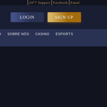
24*7 Support
Facebook
Email
LOGIN
SIGN UP
O
SOBRE NÓS
CASINO
ESPORTS