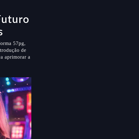
Futuro
s
aforma 57pg,
ntrodução de
a aprimorar a