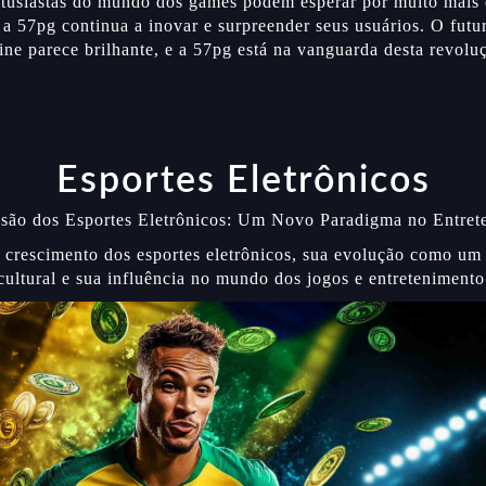
ntusiastas do mundo dos games podem esperar por muito mais 
a 57pg continua a inovar e surpreender seus usuários. O futu
ine parece brilhante, e a 57pg está na vanguarda desta revolu
Esportes Eletrônicos
são dos Esportes Eletrônicos: Um Novo Paradigma no Entret
 crescimento dos esportes eletrônicos, sua evolução como u
cultural e sua influência no mundo dos jogos e entretenimento