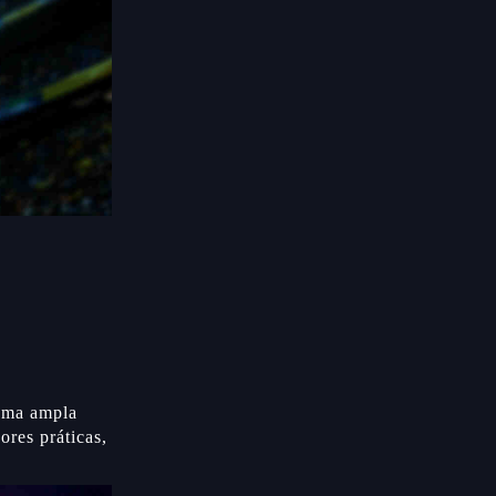
 uma ampla
ores práticas,