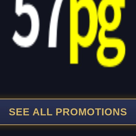
SEE ALL PROMOTIONS