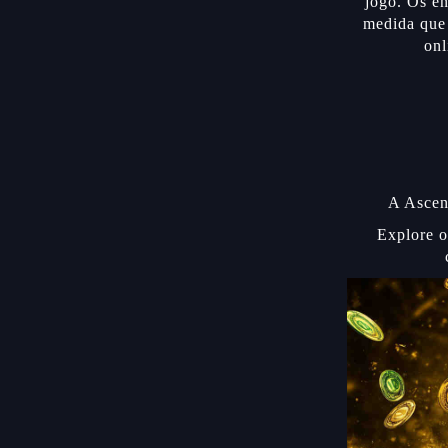
jogo. Os e
medida que 
onl
A Ascen
Explore o