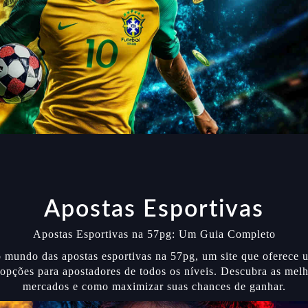
Apostas Esportivas
Apostas Esportivas na 57pg: Um Guia Completo
 mundo das apostas esportivas na 57pg, um site que oferece
opções para apostadores de todos os níveis. Descubra as melh
mercados e como maximizar suas chances de ganhar.