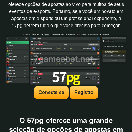
oferece opções de apostas ao vivo para muitos de seus
eventos de e-sports. Portanto, seja você um novato em
apostas em e-sports ou um profissional experiente, a
57pg bet tem tudo o que você precisa para começar.
Conecte-se
Registro
O 57pg oferece uma grande
seleção de opções de apostas em