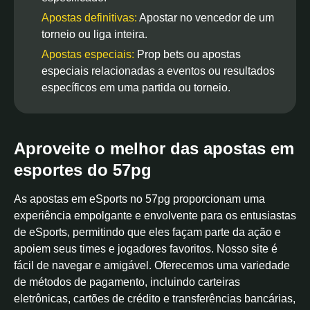
Apostas definitivas:
Apostar no vencedor de um
torneio ou liga inteira.
Apostas especiais:
Prop bets ou apostas
especiais relacionadas a eventos ou resultados
específicos em uma partida ou torneio.
Aproveite o melhor das apostas em
esportes do 57pg
As apostas em eSports no 57pg proporcionam uma
experiência empolgante e envolvente para os entusiastas
de eSports, permitindo que eles façam parte da ação e
apoiem seus times e jogadores favoritos. Nosso site é
fácil de navegar e amigável. Oferecemos uma variedade
de métodos de pagamento, incluindo carteiras
eletrônicas, cartões de crédito e transferências bancárias,