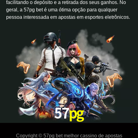
facilitando o depósito e a retirada dos seus ganhos. No
geral, a 57pg bet é uma ótima opção para qualquer
pessoa interessada em apostas em esportes eletrônicos.
Copyright © 57pg bet melhor cassino de apostas