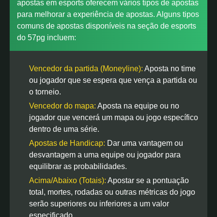
apostas em esports oferecem vários tipos de apostas
para melhorar a experiência de apostas. Alguns tipos
comuns de apostas disponíveis na seção de esports
do 57pg incluem:
Vencedor da partida (Moneyline):
Aposta no time
ou jogador que se espera que vença a partida ou
o torneio.
Vencedor do mapa:
Aposta na equipe ou no
jogador que vencerá um mapa ou jogo específico
dentro de uma série.
Apostas de Handicap:
Dar uma vantagem ou
desvantagem a uma equipe ou jogador para
equilibrar as probabilidades.
Acima/Abaixo (Totais):
Apostar se a pontuação
total, mortes, rodadas ou outras métricas do jogo
serão superiores ou inferiores a um valor
especificado.