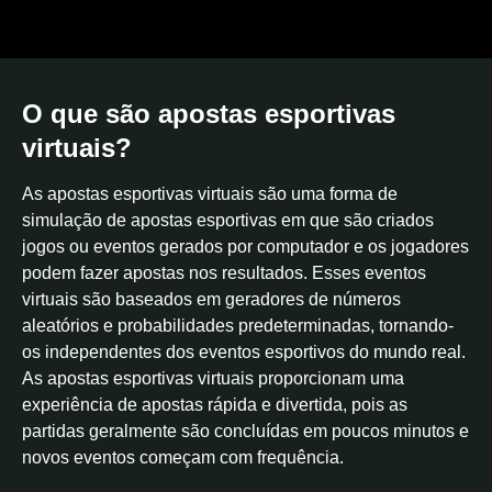
O que são apostas esportivas
virtuais?
As apostas esportivas virtuais são uma forma de
simulação de apostas esportivas em que são criados
jogos ou eventos gerados por computador e os jogadores
podem fazer apostas nos resultados. Esses eventos
virtuais são baseados em geradores de números
aleatórios e probabilidades predeterminadas, tornando-
os independentes dos eventos esportivos do mundo real.
As apostas esportivas virtuais proporcionam uma
experiência de apostas rápida e divertida, pois as
partidas geralmente são concluídas em poucos minutos e
novos eventos começam com frequência.