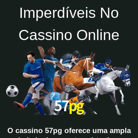
Imperdíveis No
Cassino Online
O cassino 57pg oferece uma ampla