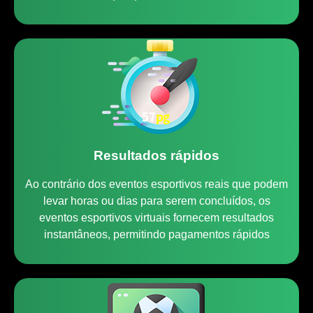
Resultados rápidos
Ao contrário dos eventos esportivos reais que podem
levar horas ou dias para serem concluídos, os
eventos esportivos virtuais fornecem resultados
instantâneos, permitindo pagamentos rápidos