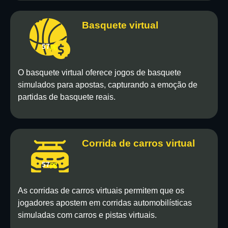
Basquete virtual
O basquete virtual oferece jogos de basquete
simulados para apostas, capturando a emoção de
partidas de basquete reais.
Corrida de carros virtual
As corridas de carros virtuais permitem que os
jogadores apostem em corridas automobilísticas
simuladas com carros e pistas virtuais.