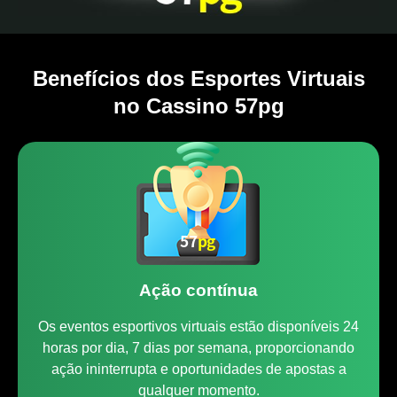
Benefícios dos Esportes Virtuais
no Cassino 57pg
Ação contínua
Os eventos esportivos virtuais estão disponíveis 24
horas por dia, 7 dias por semana, proporcionando
ação ininterrupta e oportunidades de apostas a
qualquer momento.