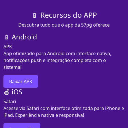
📱 Recursos do APP
Descubra tudo que o app da 57pg oferece
📱 Android
APK
App otimizado para Android com interface nativa,
notificações push e integração completa com o
sistema!
Baixar APK
🍎 iOS
Safari
Acesse via Safari com interface otimizada para iPhone e
iPad. Experiência nativa e responsiva!