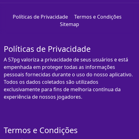
Políticas de Privacidade
Termos e Condições
Sitemap
Políticas de Privacidade
A 57pg valoriza a privacidade de seus usuários e está
empenhada em proteger todas as informações
pessoais fornecidas durante o uso do nosso aplicativo.
Todos os dados coletados são utilizados
exclusivamente para fins de melhoria contínua da
experiência de nossos jogadores.
Termos e Condições