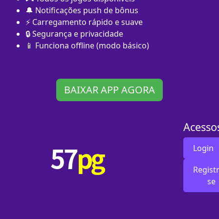
🔔 Notificações push de bônus
⚡ Carregamento rápido e suave
🔒 Segurança e privacidade
📱 Funciona offline (modo básico)
BAIXAR APP AGORA
Acesso
Login
Registr
se