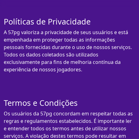
Políticas de Privacidade
A 57pg valoriza a privacidade de seus usuários e está
empenhada em proteger todas as informações
pessoais fornecidas durante o uso de nossos serviços.
Todos os dados coletados são utilizados
exclusivamente para fins de melhoria contínua da
experiência de nossos jogadores.
Termos e Condições
Os usuários da 57pg concordam em respeitar todas as
regras e regulamentos estabelecidos. É importante ler
e entender todos os termos antes de utilizar nossos
serviços. A violação destes termos pode resultar em