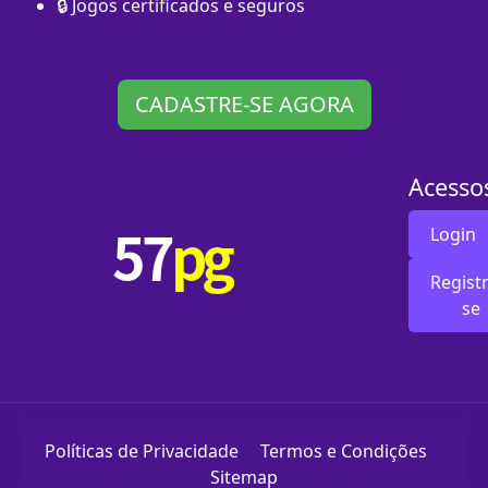
🔒 Jogos certificados e seguros
CADASTRE-SE AGORA
Acesso
Login
Registr
se
Políticas de Privacidade
Termos e Condições
Sitemap