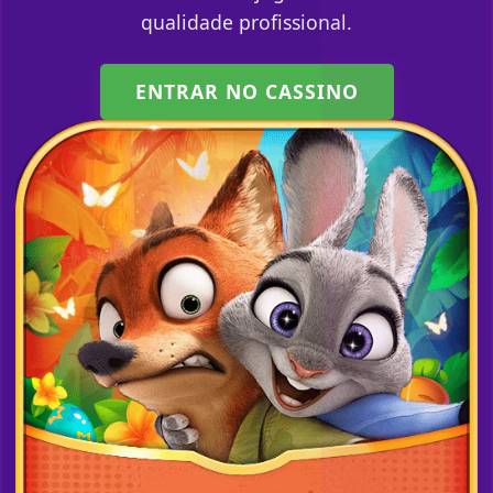
qualidade profissional.
ENTRAR NO CASSINO