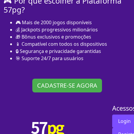
🎮 Por que escolher a Plataforma
57pg?
🎮 Mais de 2000 jogos disponíveis
💰 Jackpots progressivos milionários
🎁 Bônus exclusivos e promoções
📱 Compatível com todos os dispositivos
🔒 Segurança e privacidade garantidas
🎯 Suporte 24/7 para usuários
CADASTRE-SE AGORA
Acesso
Login