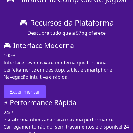
🎮 Recursos da Plataforma
Descubra tudo que a 57pg oferece
🎮 Interface Moderna
100%
Interface responsiva e moderna que funciona
perfeitamente em desktop, tablet e smartphone.
Navegação intuitiva e rápida!
Experimentar
⚡ Performance Rápida
24/7
Plataforma otimizada para máxima performance.
Carregamento rápido, sem travamentos e disponível 24