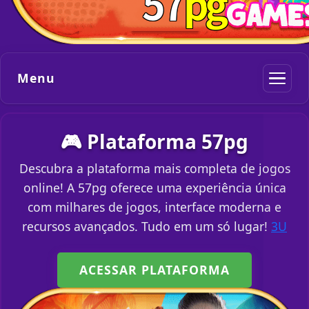
Menu
🎮 Plataforma 57pg
Descubra a plataforma mais completa de jogos
online! A 57pg oferece uma experiência única
com milhares de jogos, interface moderna e
recursos avançados. Tudo em um só lugar!
3U
ACESSAR PLATAFORMA