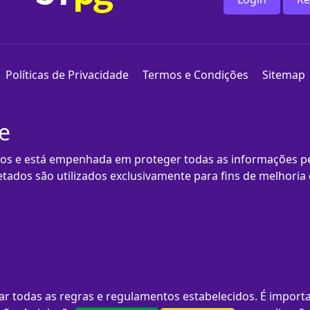
Políticas de Privacidade
Termos e Condições
Sitemap
de
rios e está empenhada em proteger todas as informações p
tados são utilizados exclusivamente para fins de melhoria
 todas as regras e regulamentos estabelecidos. É importa