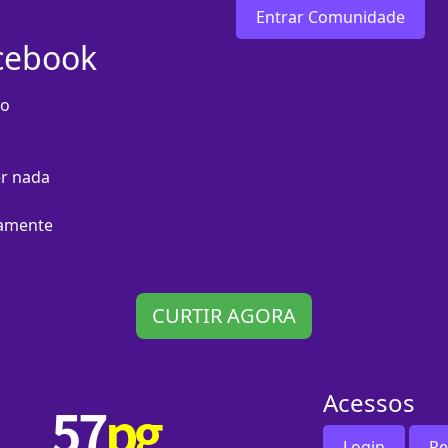
Entrar Comunidade
cebook
vo
er nada
camente
CURTIR AGORA
Acessos
Login
Re