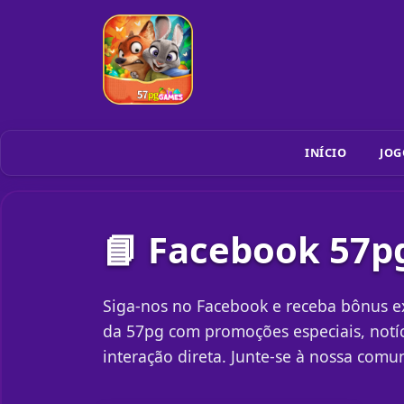
INÍCIO
JOG
📘 Facebook 57p
Siga-nos no Facebook e receba bônus exc
da 57pg com promoções especiais, notí
interação direta. Junte-se à nossa com