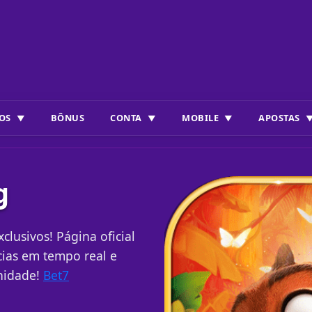
OS
BÔNUS
CONTA
MOBILE
APOSTAS
g
lusivos! Página oficial
cias em tempo real e
unidade!
Bet7