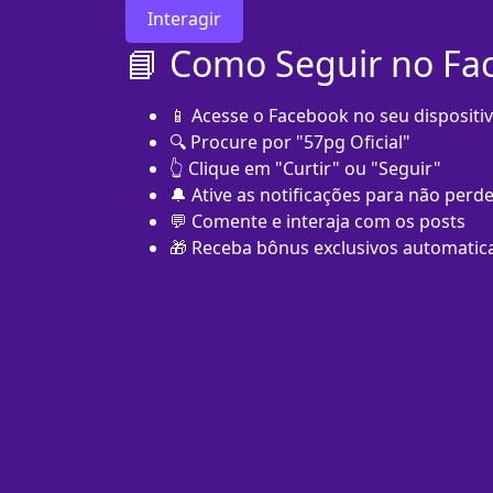
Interagir
📘 Como Seguir no Fa
📱 Acesse o Facebook no seu dispositi
🔍 Procure por "57pg Oficial"
👆 Clique em "Curtir" ou "Seguir"
🔔 Ative as notificações para não perd
💬 Comente e interaja com os posts
🎁 Receba bônus exclusivos automati